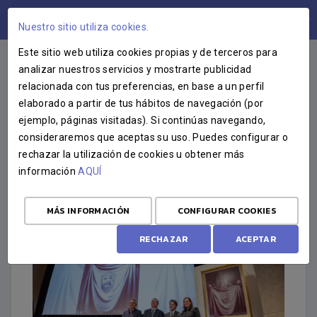
ÁREA USUARIOS
Nuestro sitio utiliza cookies.
Este sitio web utiliza cookies propias y de terceros para
analizar nuestros servicios y mostrarte publicidad
relacionada con tus preferencias, en base a un perfil
CRÓNICA
elaborado a partir de tus hábitos de navegación (por
ejemplo, páginas visitadas). Si continúas navegando,
PRESENTADO EL CARTEL DE
consideraremos que aceptas su uso. Puedes configurar o
LA SEMANA SANTA DE SAN
rechazar la utilización de cookies u obtener más
información
AQUÍ
FERNANDO 2026
16 DE ENERO DE 2026
MÁS INFORMACIÓN
CONFIGURAR COOKIES
RECHAZAR
ACEPTAR